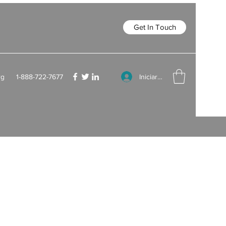
Get In Touch
Iniciar sesión
rg
1-888-722-7677