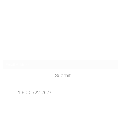
Touched by an Angel
Subscribe Form
Submit
1-800-722-7677
info@touchedbyanangelhhc.org
1-888-722-7677