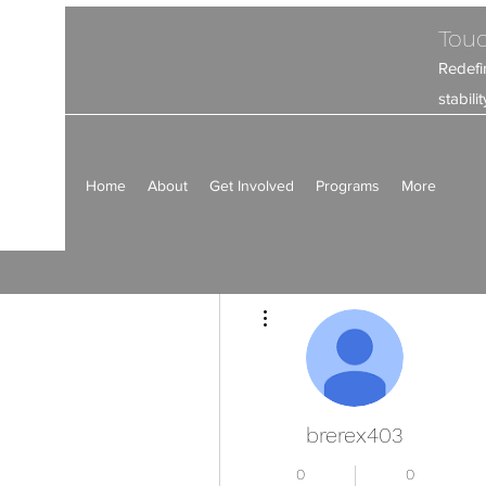
Touc
Redefi
stabil
Home
About
Get Involved
Programs
More
Más acciones
brerex403
0
0