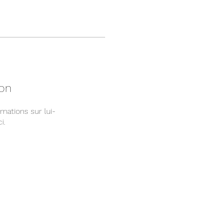
on
ations sur lui-
i.