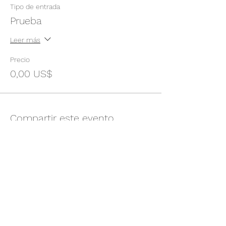
Tipo de entrada
Prueba
Leer más
Precio
0,00 US$
Compartir este evento
Touched by an Angel
info@touchedbyanangelhhc.org