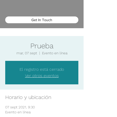
Get In Touch
Prueba
mar, 07 sept
  |  
Evento en línea
El registro está cerrado
Ver otros eventos
Horario y ubicación
07 sept 2021, 9:30
Evento en línea