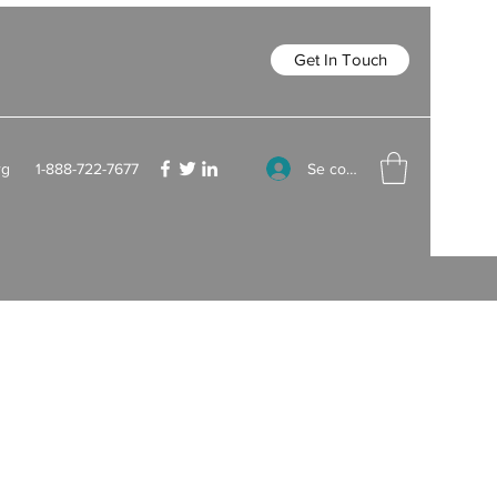
Get In Touch
Se connecter
rg
1-888-722-7677