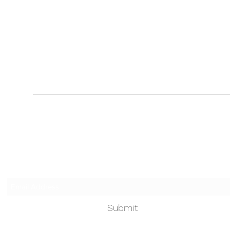
Touched by an Angel
Subscribe Form
Submit