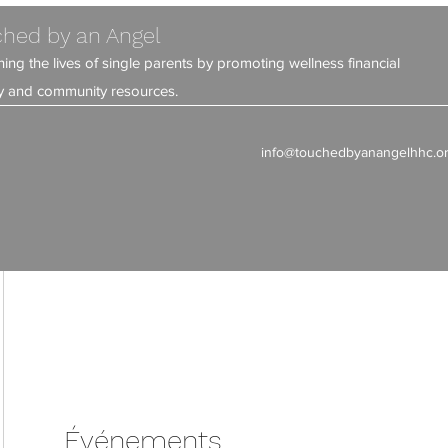
hed by an Angel
ning the lives of single parents by promoting wellness financial
ity and community resources.
info@touchedbyanangelhhc.o
Événements