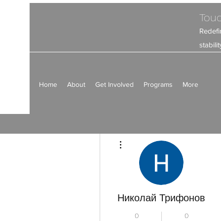
Touc
Redefi
stabil
Home
About
Get Involved
Programs
More
Plus d'actions
Николай Трифонов
0
0