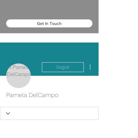
Get In Touch
Más acciones
Seguir
Pamela DelCampo