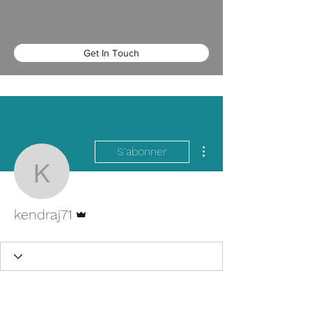
Get In Touch
Plus d'actions
S'abonner
kendraj71
Administrateur
kendraj71